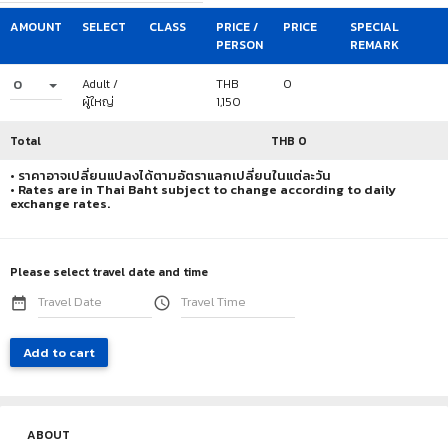
AMOUNT
SELECT
CLASS
PRICE /
PRICE
SPECIAL
PERSON
REMARK
0
Adult /
THB
0
ผู้ใหญ่
1,150
Total
THB
0
• ราคาอาจเปลี่ยนแปลงได้ตามอัตราแลกเปลี่ยนในแต่ละวัน
• Rates are in Thai Baht subject to change according to daily
exchange rates.
Please select travel date and time
date_range
access_time
Add to cart
ABOUT