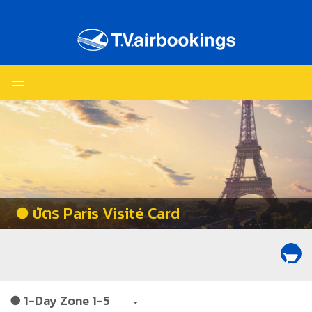
● บัตร Paris Visité Card
shopping_cart
● 1-Day Zone 1-5