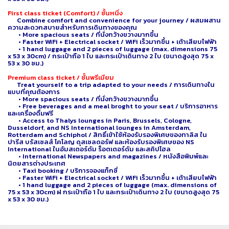
First class ticket (Comfort) / ชั้นหนึ่ง
Combine comfort and convenience for your journey / ผสมผสาน
ความสะดวกสบายสำหรับการเดินทางของคุณ
• More spacious seats / ที่นั่งกว้างขวางมากขึ้น
• Faster WiFi + Electrical socket / WiFi เร็วมากขึ้น + เต้าเสียบไฟฟ้า
• 1 hand luggage and 2 pieces of luggage (max. dimensions 75
x 53 x 30cm) / กระเป๋าถือ 1 ใบ และกระเป๋าเดินทาง 2 ใบ (ขนาดสูงสุด 75 x
53 x 30 ซม.)
Premium class ticket / ชั้นพรีเมียม
Treat yourself to a trip adapted to your needs / การเดินทางใน
แบบที่คุณต้องการ
• More spacious seats / ที่นั่งกว้างขวางมากขึ้น
• Free beverages and a meal broght to your seat / บริการอาหาร
และเครื่องดื่มฟรี
• Access to Thalys lounges in Paris, Brussels, Cologne,
Dusseldorf, and NS International lounges in Amsterdam,
Rotterdam and Schiphol / สิทธิ์เข้าใช้ห้องรับรองพิเศษของทาลิส ใน
ปารีส บรัสเซลส์ โคโลญ ดุสเซลดอร์ฟ และห้องรับรองพิเศษของ NS
International ในอัมสเตอร์ดัม ร็อตเตอร์ดัม และสคิปโฮล
• International Newspapers and magazines / หนังสือพิมพ์และ
นิตยสารต่างประเทศ
• Taxi booking / บริการจองแท็กซี่
• Faster WiFi + Electrical socket / WiFi เร็วมากขึ้น + เต้าเสียบไฟฟ้า
• 1 hand luggage and 2 pieces of luggage (max. dimensions of
75 x 53 x 30cm) ฝ กระเป๋าถือ 1 ใบ และกระเป๋าเดินทาง 2 ใบ (ขนาดสูงสุด 75
x 53 x 30 ซม.)