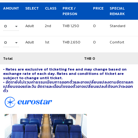
AMOUNT
SELECT
CLASS
PRICE /
PRICE
SPECIAL
PERSON
REMARK
0
Adult
2nd
THB 1,250
0
Standard
0
Adult
1st
THB 2,650
0
Comfort
Total
THB
0
• Rates are exclusive of ticketing fee and may change based on
exchange rate of each day. Rates and conditions of ticket are
subject to change until ticket.
• อัตรายังไม่รวมค่าธรรมเนียมการออกตั๋วและอาจเปลี่ยนแปลงตามอัตราแลก
เปลี่ยนของแต่ละวัน อัตราและเงื่อนไขของตั๋วอาจเปลี่ยนแปลงได้จนกว่าจะออก
ตั๋ว