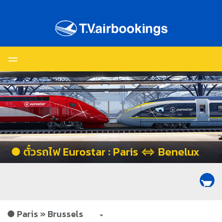
● ตั๋วรถไฟ Eurostar : Paris ⇔ Benelux
shopping_cart
● Paris » Brussels