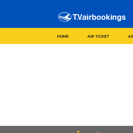
HOME
AIR TICKET
A