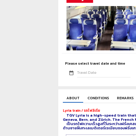
Please select travel date and time
date_range
ABOUT
CONDITIONS
REMARKS
Lyria train / รถไฟลิเรีย
TGV Lyria is a high-speed train that 
Geneva, Bern, and Zürich. The French 
เป็นรถไฟความเร็วสูงที่วิ่งระหว่างฝรั่งเศส
ด้านชายฝั่งทะเลเมดิเตอร์เรเนียนของฝรั่ง