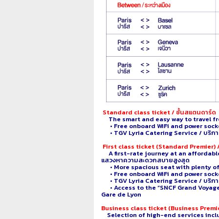
Standard class ticket / ชั้นสแตนดาร์ด
The smart and easy way to travel from 
• Free onboard WiFi and power socket /
• TGV Lyria Catering Service / บริกา
First class ticket
(Standard Premier) / 
A first-rate journey at an affordable p
แสวงหาความสะดวกสบายสูงสุด
• More spacious seat with plenty of leg r
• Free onboard WiFi and power socket /
• TGV Lyria Catering Service / บริกา
• Access to the “SNCF Grand Voyage
Gare de Lyon
Business class ticket
(Business Premier)
Selection of high-end services includin