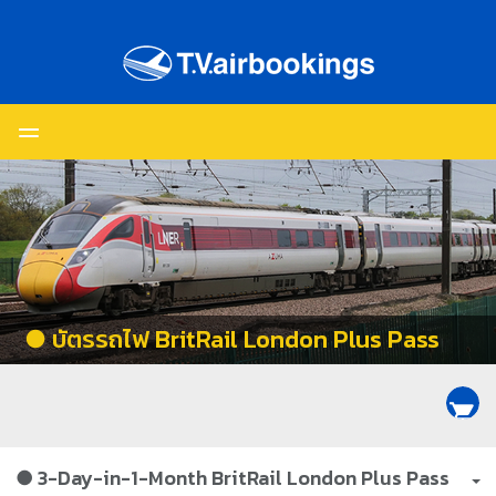
● บัตรรถไฟ BritRail London Plus Pass
shopping_cart
● 3-Day-in-1-Month BritRail London Plus Pass