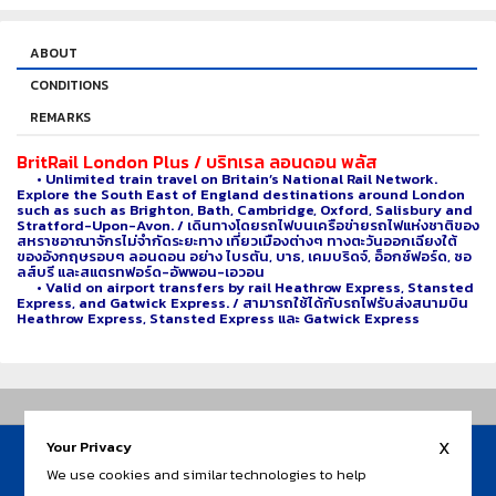
ABOUT
CONDITIONS
REMARKS
BritRail London Plus / บริทเรล ลอนดอน พลัส
• Unlimited train travel on Britain’s National Rail Network.
Explore the South East of England destinations around London
such as such as Brighton, Bath, Cambridge, Oxford, Salisbury and
Stratford-Upon-Avon. / เดินทางโดยรถไฟบนเครือข่ายรถไฟแห่งชาติของ
สหราชอาณาจักรไม่จำกัดระยะทาง เที่ยวเมืองต่างๆ ทางตะวันออกเฉียงใต้
ของอังกฤษรอบๆ ลอนดอน อย่าง ไบรตัน, บาธ, เคมบริดจ์, อ็อกซ์ฟอร์ด, ซอ
ลส์บรี และสแตรทฟอร์ด-อัพพอน-เอวอน
• Valid on airport transfers by rail Heathrow Express, Stansted
Express, and Gatwick Express. / สามารถใช้ได้กับรถไฟรับส่งสนามบิน
Heathrow Express, Stansted Express และ Gatwick Express
x
Your Privacy
HOME
We use cookies and similar technologies to help
AIR TICKET