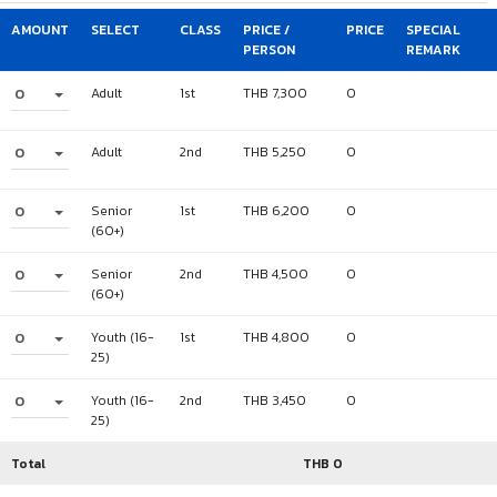
AMOUNT
SELECT
CLASS
PRICE /
PRICE
SPECIAL
PERSON
REMARK
0
Adult
1st
THB 7,300
0
0
Adult
2nd
THB 5,250
0
0
Senior
1st
THB 6,200
0
(60+)
0
Senior
2nd
THB 4,500
0
(60+)
0
Youth (16-
1st
THB 4,800
0
25)
0
Youth (16-
2nd
THB 3,450
0
25)
Total
THB
0