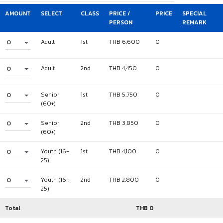
AMOUNT
SELECT
CLASS
PRICE /
PRICE
SPECIAL
PERSON
REMARK
0
Adult
1st
THB 6,600
0
0
Adult
2nd
THB 4,450
0
0
Senior
1st
THB 5,750
0
(60+)
0
Senior
2nd
THB 3,850
0
(60+)
0
Youth (16-
1st
THB 4,100
0
25)
0
Youth (16-
2nd
THB 2,800
0
25)
Total
THB
0