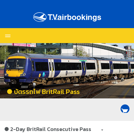
● บัตรรถไฟ BritRail Pass
shopping_cart
● 2-Day BritRail Consecutive Pass